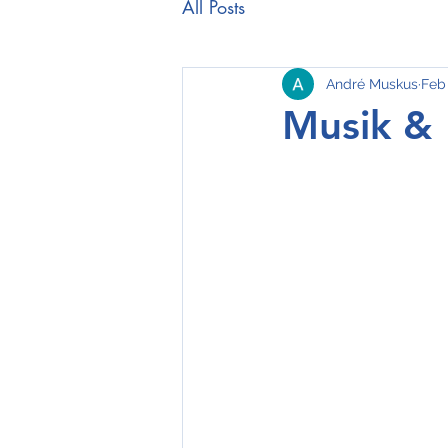
All Posts
André Muskus
Feb 
Musik & 